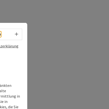
Sprachwahl - Menü öffnen
h
zerklärung
ränkten
alte
rmittlung in
ie in
ies, die Sie