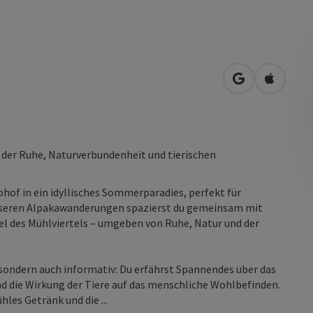
in Google Map
in Apple
 der Ruhe, Naturverbundenheit und tierischen
hof in ein idyllisches Sommerparadies, perfekt für
unseren Alpakawanderungen spazierst du gemeinsam mit
el des Mühlviertels – umgeben von Ruhe, Natur und der
ondern auch informativ: Du erfährst Spannendes über das
d die Wirkung der Tiere auf das menschliche Wohlbefinden.
les Getränk und die ...