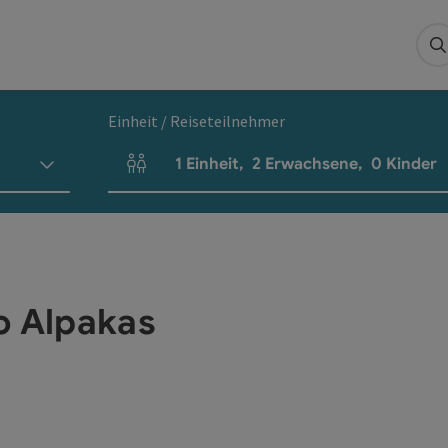
S
Einheit / Reiseteilnehmer
1
Einheit
,
2
Erwachsene
,
0
Kinder
Einheitenanzahl und Personenfelder
o Alpakas