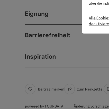
über die ind
Eignung
Alle Cookie
deaktivier
Barrierefreiheit
Inspiration
Beitrag merken
zum Merkzettel
powered by
TOURDATA
Änderung vorschlag