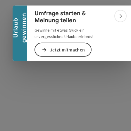
Banner einklappen
Umfrage starten &
n
Bann
Meinung teilen
U
r
l
a
u
b
g
e
w
i
n
n
e
Gewinne mit etwas Glück ein
s öffnen
 Maps öffnen
unvergessliches Urlaubserlebnis!
Jetzt mitmachen