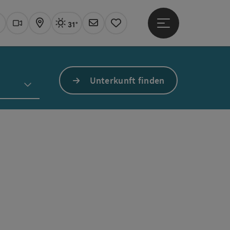
31°
Hauptmenü öffne
Aktuelles Wetter
Linz, sonnig
uchen
Webcams
Karte
Newsletter
Merkzettel
Unterkunft finden