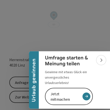
Banner einklappen
Umfrage starten &
Herrenstraße 33
Urlaub gewinnen
Bann
Meinung teilen
in Google Maps
in Apple 
4020
Linz
Gewinne mit etwas Glück ein
unvergessliches
Anfrage senden
Urlaubserlebnis!
Jetzt
Zur Website
mitmachen