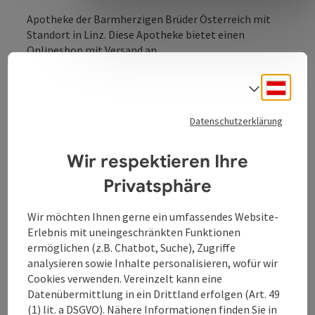
Apotheke der Barmherzigen Brüder Österreich mit
Standort in Linz. Diese Apotheke bietet einen
Onlineshop mit Versand an.
Die Apotheke der Barmherzigen Brüder blickt auf eine
Deuts
bewegte, 200 Jahre lange Erfolgsgeschichte zurück.
Sprach
In den letzten 10 Jahren hat die Apotheke der
Datenschutzerklärung
Barmherzigen Brüder durch eine Reihe von
zukunftsweisenden Entwicklungen eine Vorreiterrolle
Wir respektieren Ihre
in der Pharmazie national wie international
eingenommen.
Privatsphäre
Wir möchten Ihnen gerne ein umfassendes Website-
Erlebnis mit uneingeschränkten Funktionen
ermöglichen (z.B. Chatbot, Suche), Zugriffe
analysieren sowie Inhalte personalisieren, wofür wir
Kontakt
Cookies verwenden. Vereinzelt kann eine
Datenübermittlung in ein Drittland erfolgen (Art. 49
(1) lit. a DSGVO). Nähere Informationen finden Sie in