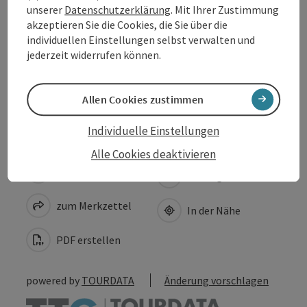
Öffnungszeiten
unserer
Datenschutzerklärung
. Mit Ihrer Zustimmung
akzeptieren Sie die Cookies, die Sie über die
individuellen Einstellungen selbst verwalten und
Anreise/Lage
jederzeit widerrufen können.
Barrierefreiheit
Allen Cookies zustimmen
Individuelle Einstellungen
Alle Cookies deaktivieren
Beitrag merken
Beitrag drucken
zum Merkzettel
In der Nähe
PDF erstellen
powered by
TOURDATA
Änderung vorschlagen