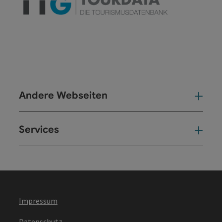
Andere Webseiten
And
Services
Ser
Impressum
Datenschutz