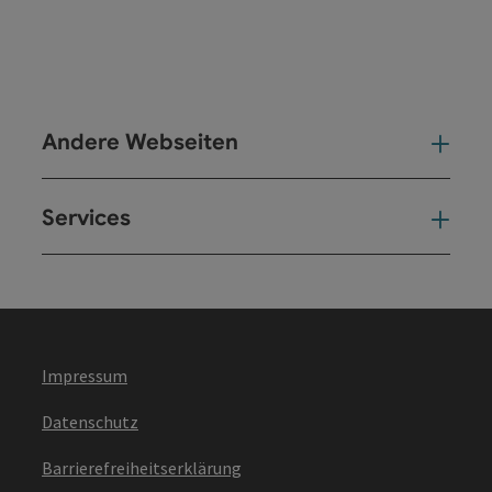
Andere Webseiten
And
Services
Ser
Impressum
Datenschutz
Barrierefreiheitserklärung