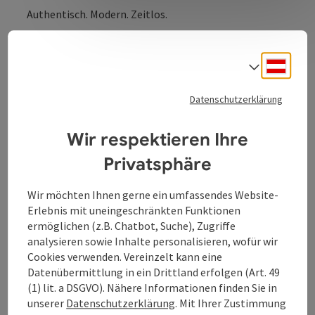
Authentisch. Modern. Zeitlos.
Sandy’s Corner. Der Concept Store von Sandra Arcillas-
Wurzinger, der für zeitlose Klassiker und neueste
Deuts
Sprach
Fashion Trends steht. Stylisch. Und extravagant. Ein
Sortiment – mit Expertise und Gespür von der
Eigentümerin selbst ausgewählt – aus Taschen,
Datenschutzerklärung
Geschenken und Accessoires. Individuell. Besonders.
Für Lieblingsmenschen. Oder sich selbst. Für alle
Wir respektieren Ihre
Anlässe. Und jede Saison.
Privatsphäre
Wir möchten Ihnen gerne ein umfassendes Website-
Erlebnis mit uneingeschränkten Funktionen
ermöglichen (z.B. Chatbot, Suche), Zugriffe
Kontakt
analysieren sowie Inhalte personalisieren, wofür wir
Cookies verwenden. Vereinzelt kann eine
Datenübermittlung in ein Drittland erfolgen (Art. 49
Öffnungszeiten
(1) lit. a DSGVO). Nähere Informationen finden Sie in
unserer
Datenschutzerklärung
. Mit Ihrer Zustimmung