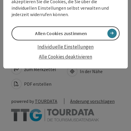
Anreise/Lage
akzeptieren Sie die Cookies, die Sie über die
individuellen Einstellungen selbst verwalten und
jederzeit widerrufen können.
Barrierefreiheit
Allen Cookies zustimmen
Individuelle Einstellungen
Beitrag merken
Alle Cookies deaktivieren
Beitrag drucken
zum Merkzettel
In der Nähe
PDF erstellen
powered by
TOURDATA
Änderung vorschlagen