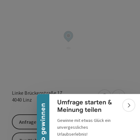
Banner einklappen
Linke Brückenstraße 17
in Google Maps
in Apple 
4040
Linz
Umfrage starten &
Urlaub gewinnen
Bann
Meinung teilen
Gewinne mit etwas Glück ein
Anfrage senden
unvergessliches
Urlaubserlebnis!