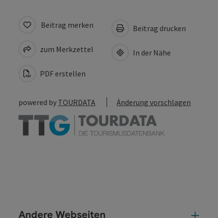
Beitrag merken
Beitrag drucken
zum Merkzettel
In der Nähe
PDF erstellen
powered by
TOURDATA
Änderung vorschlagen
Andere Webseiten
And