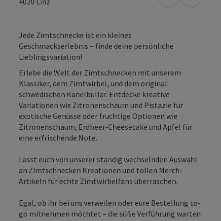
in Google Map
in Apple
4020
Linz
Jede Zimtschnecke ist ein kleines
Geschmackserlebnis – finde deine persönliche
Lieblingsvariation!
Erlebe die Welt der Zimtschnecken mit unserem
Klassiker, dem Zimtwirbel, und dem original
schwedischen Kanelbullar. Entdecke kreative
Variationen wie Zitronenschaum und Pistazie für
exotische Genüsse oder fruchtige Optionen wie
Zitronenschaum, Erdbeer-Cheesecake und Apfel für
eine erfrischende Note.
Lasst euch von unserer ständig wechselnden Auswahl
an Zimtschnecken Kreationen und tollen Merch-
Artikeln für echte Zimtwirbelfans überraschen.
Egal, ob ihr bei uns verweilen oder eure Bestellung to-
go mitnehmen möchtet – die süße Verführung warten