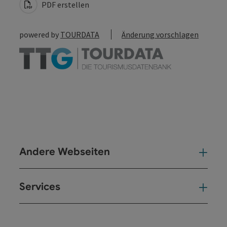
PDF erstellen
powered by
TOURDATA
Änderung vorschlagen
Andere Webseiten
And
Services
Ser