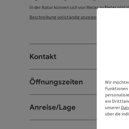
In der Natur können sich von Meter zu Meter plötzli
Beschreibung vollständig anzeigen
Kontakt
Öffnungszeiten
Wir möchten
Funktionen 
personalisi
ein Drittlan
Anreise/Lage
unserer
Dat
über die ind