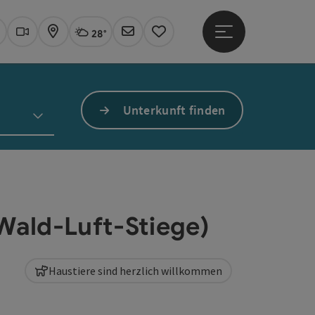
28°
Hauptmenü öffne
Aktuelles Wetter
Linz, wolkig
uchen
Webcams
Karte
Newsletter
Merkzettel
Unterkunft finden
ald-Luft-Stiege)
Haustiere sind herzlich willkommen