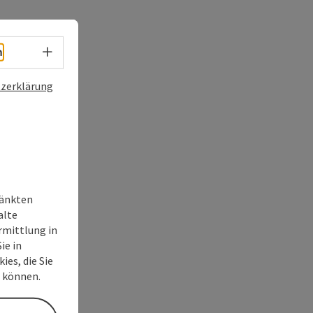
Sprachwahl - Menü öffnen
h
zerklärung
ränkten
alte
rmittlung in
ie in
ies, die Sie
n können.