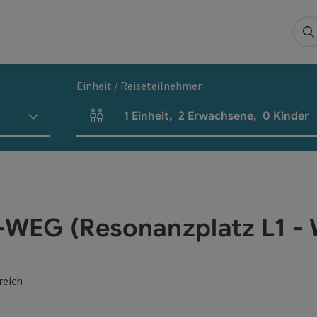
S
Einheit / Reiseteilnehmer
1
Einheit
,
2
Erwachsene
,
0
Kinder
Einheitenanzahl und Personenfelder
G (Resonanzplatz L1 - W
reich