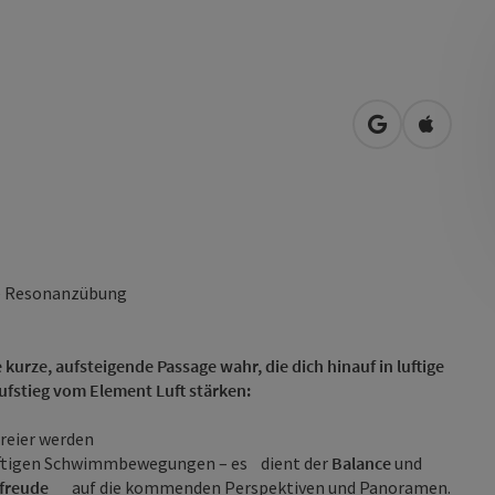
in Google Map
in Apple
 die Resonanzübung
urze, aufsteigende Passage wahr, die dich hinauf in luftige
ufstieg vom Element Luft stärken:
freier werden
luftigen Schwimmbewegungen – es dient der
Balance
und
freude
auf die kommenden Perspektiven und Panoramen.