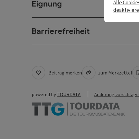
Eignung
Alle Cookie
deaktivier
Barrierefreiheit
Beitrag merken
zum Merkzettel
powered by
TOURDATA
Änderung vorschlag