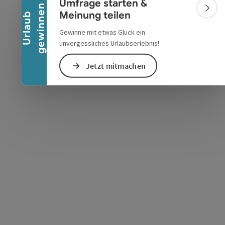
Umfrage starten &
n
Bann
Meinung teilen
U
r
l
a
u
b
g
e
w
i
n
n
e
Gewinne mit etwas Glück ein
unvergessliches Urlaubserlebnis!
s öffnen
 Maps öffnen
Jetzt mitmachen