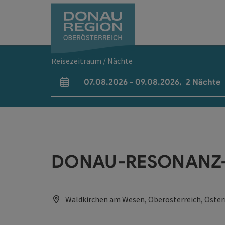
Accesskey
Accesskey
Accesskey
Accesskey
Accesskey
Accesskey
Zum Inhalt
Zur Navigation
Zum Seitenanfang
Zur Kontaktseite
Zum Impressum
Zur Startseite
[0]
[7]
[1]
[5]
[3]
[2]
Reisezeitraum / Nächte
07.08.2026
-
09.08.2026
,
2
Nächte
An- und Abreisefelder
DONAU-RESONANZ-WE
Waldkirchen am Wesen, Oberösterreich, Öster