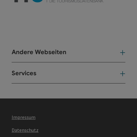
Andere Webseiten
And
Services
Ser
Impressum
Datenschutz