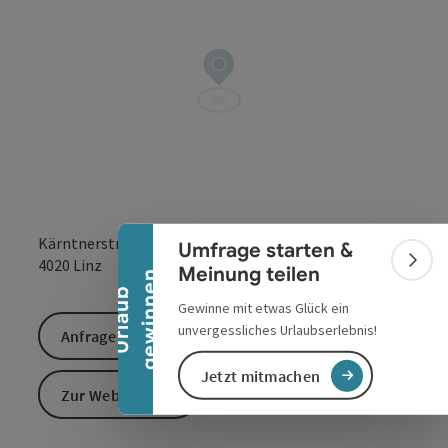
Banner einklappen
Kärntnerstraße 26
Umfrage starten &
in Google Maps
in Apple 
4020
Linz
Bann
Meinung teilen
n
U
r
l
a
u
b
g
e
w
i
n
n
e
Gewinne mit etwas Glück ein
unvergessliches Urlaubserlebnis!
Anfrage senden
Jetzt mitmachen
Zur Website