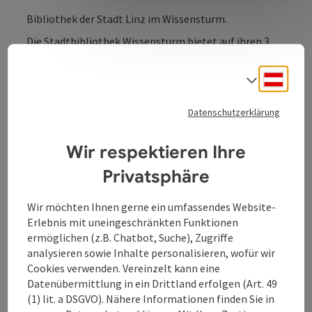
Bibliothek der Stadt Linz im Wissensturm.
Die Stadtbibliothek Wissensturm bietet auf ihren 3
Ebenen viel mehr als nur Bücher zum Ausleihen.
Neben einer umfassenden Auswahl an Romanen,
Deuts
Sprach
Sachbüchern, Krimis, Graphic Novels und Lesestoff aus
vielen anderen Genres erhalten Sie Zeitungen,
Datenschutzerklärung
Zeitschriften, Spiele, CDs, DVDs, Tonies und Noten
sowie ein E-Lastenrad.
Mit der geräumigen Kinderbibliothek und
Wir respektieren Ihre
dem Lernzentrum LEWIS
ist die Stadtbibliothek
Privatsphäre
Wissensturm ein Ort zum Verweilen für Jung und Alt.
Wir möchten Ihnen gerne ein umfassendes Website-
Erlebnis mit uneingeschränkten Funktionen
ermöglichen (z.B. Chatbot, Suche), Zugriffe
analysieren sowie Inhalte personalisieren, wofür wir
Kontakt
Cookies verwenden. Vereinzelt kann eine
Datenübermittlung in ein Drittland erfolgen (Art. 49
(1) lit. a DSGVO). Nähere Informationen finden Sie in
Öffnungszeiten