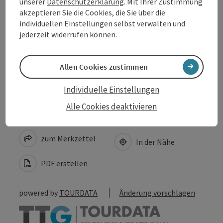
unserer
Datenschutzerklärung
. Mit Ihrer Zustimmung
akzeptieren Sie die Cookies, die Sie über die
Anreise/Lage
individuellen Einstellungen selbst verwalten und
jederzeit widerrufen können.
Barrierefreiheit
Allen Cookies zustimmen
Individuelle Einstellungen
Alle Cookies deaktivieren
Beitrag merken
Beitrag drucken
zum Merkzettel
In der Nähe
PDF erstellen
powered by
TOURDATA
Änderung vorschlagen