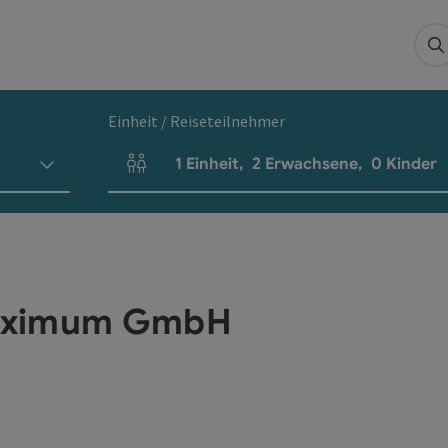
S
Einheit / Reiseteilnehmer
1
Einheit
,
2
Erwachsene
,
0
Kinder
Einheitenanzahl und Personenfelder
Maximum GmbH