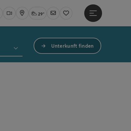
29°
Hauptmenü öffne
Aktuelles Wetter
Linz, stark bewölkt
uchen
Webcams
Karte
Newsletter
Merkzettel
Unterkunft finden