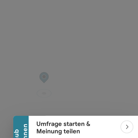
Banner einklappen
Umfrage starten &
Bann
Meinung teilen