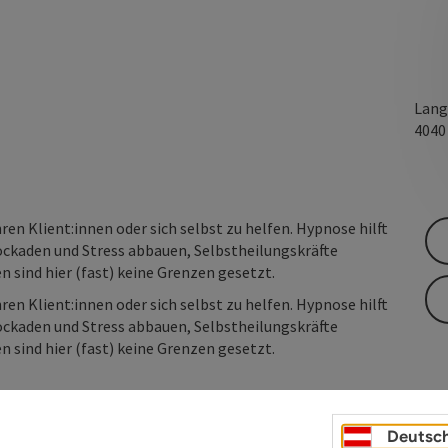
Lang
404
en Klient:innen oder sich selbst zu helfen. Hypnose hilft
kaden und Stress abbauen, Selbstheilungskräfte
 sind hier (fast) keine Grenzen gesetzt.
en Klient:innen oder sich selbst zu helfen. Hypnose hilft
kaden und Stress abbauen, Selbstheilungskräfte
 sind hier (fast) keine Grenzen gesetzt.
Deutsc