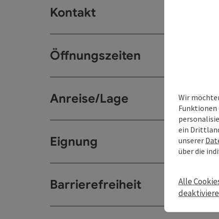
Kontakt
Öffnungszeiten
Anreise/Lage
Wir möchten
Funktionen 
personalisi
ein Drittlan
Eignung
unserer
Dat
über die ind
Alle Cookie
Barrierefreiheit
deaktivier