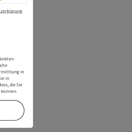
zerklärung
ränkten
alte
rmittlung in
ie in
ies, die Sie
n können.