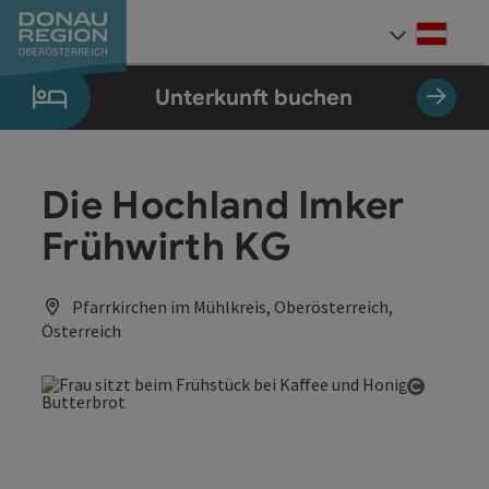
Accesskey
Accesskey
Accesskey
Accesskey
Accesskey
Accesskey
Zum Inhalt
Zur Navigation
Zum Seitenanfang
Zur Kontaktseite
Zum Impressum
Zur Startseite
[0]
[7]
[1]
[5]
[3]
[2]
Deut
Sprach
Unterkunft buchen
Die Hochland Imker
Frühwirth KG
Pfarrkirchen im Mühlkreis, Oberösterreich,
Österreich
Copyrig