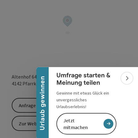
Banner einklappen
Umfrage starten &
Altenhof 64
Urlaub gewinnen
Bann
Meinung teilen
in Google Maps
in Apple 
4142
Pfarrkirchen im Mühlkreis
Gewinne mit etwas Glück ein
unvergessliches
Anfrage senden
Urlaubserlebnis!
Jetzt
Zur Website
mitmachen