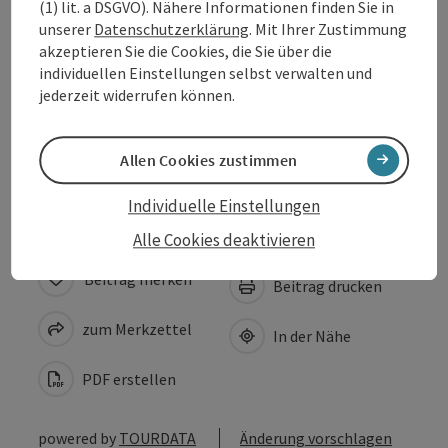
(1) lit. a DSGVO). Nähere Informationen finden Sie in
unserer
Datenschutzerklärung
. Mit Ihrer Zustimmung
Kooperationen
akzeptieren Sie die Cookies, die Sie über die
individuellen Einstellungen selbst verwalten und
jederzeit widerrufen können.
Eignung
Barrierefreiheit
Allen Cookies zustimmen
Individuelle Einstellungen
Alle Cookies deaktivieren
Beitrag merken
Beitrag drucken
zum Merkzettel
In der Nähe
PDF erstellen
powered by
TOURDATA
Änderung vorschlagen