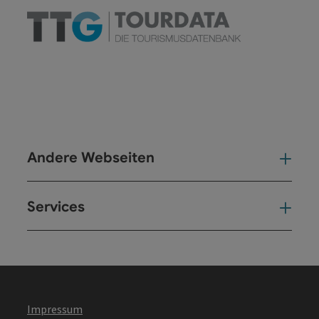
Andere Webseiten
And
Services
Ser
Impressum