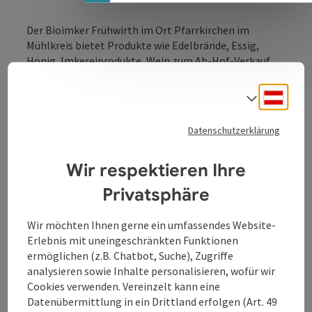
Der Bioimker Frühwirth im Ort Pfarrkirchen im
Mühlkreis bietet Produkte wie Edelbrände, Essig,
Honig, Imkereiprodukte, Wein zum Ab-Hof-Verkauf
an.
Deuts
Sprach
Datenschutzerklärung
Kontakt
Wir respektieren Ihre
Privatsphäre
Öffnungszeiten
Wir möchten Ihnen gerne ein umfassendes Website-
Erlebnis mit uneingeschränkten Funktionen
Anreise/Lage
ermöglichen (z.B. Chatbot, Suche), Zugriffe
analysieren sowie Inhalte personalisieren, wofür wir
Cookies verwenden. Vereinzelt kann eine
Auszeichnungen
Datenübermittlung in ein Drittland erfolgen (Art. 49