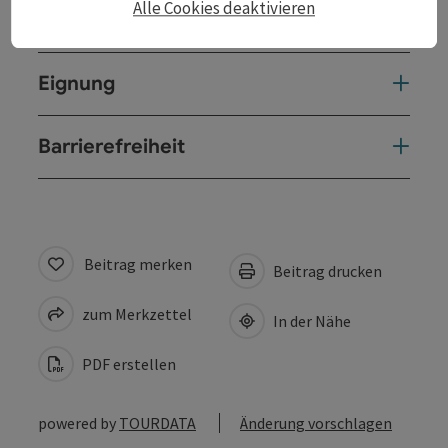
Alle Cookies deaktivieren
Auszeichnungen
Eignung
Barrierefreiheit
Beitrag merken
Beitrag drucken
zum Merkzettel
In der Nähe
PDF erstellen
powered by
TOURDATA
Änderung vorschlagen