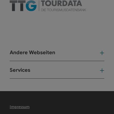
Andere Webseiten
And
Services
Ser
Impressum