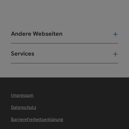
Andere Webseiten
And
Services
Ser
Impressum
Datenschutz
Barrierefreiheitserklärung