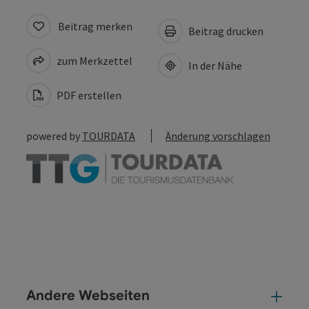
Beitrag merken
Beitrag drucken
zum Merkzettel
In der Nähe
PDF erstellen
powered by
TOURDATA
Änderung vorschlagen
Andere Webseiten
And