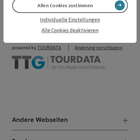
Allen Cookies zustimmen
zum Merkzettel
In der Nähe
Individuelle Einstellungen
PDF erstellen
Alle Cookies deaktivieren
powered by
TOURDATA
Änderung vorschlagen
Andere Webseiten
And