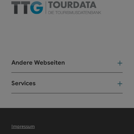
Andere Webseiten
And
Services
Ser
Impressum