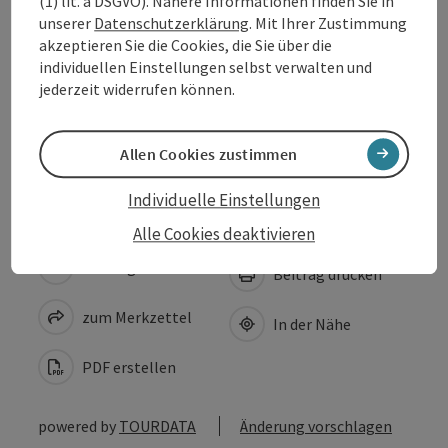
(1) lit. a DSGVO). Nähere Informationen finden Sie in
Anreise/Lage
unserer
Datenschutzerklärung
. Mit Ihrer Zustimmung
akzeptieren Sie die Cookies, die Sie über die
individuellen Einstellungen selbst verwalten und
Preise
jederzeit widerrufen können.
Barrierefreiheit
Allen Cookies zustimmen
Individuelle Einstellungen
Alle Cookies deaktivieren
Beitrag merken
Beitrag drucken
zum Merkzettel
In der Nähe
PDF erstellen
powered by
TOURDATA
Änderung vorschlagen