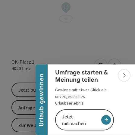
Banner einklappen
OK-Platz 1
in Google Maps
in Apple 
4020
Linz
Umfrage starten &
Urlaub gewinnen
Bann
Meinung teilen
Jetzt buchen
Gewinne mit etwas Glück ein
unvergessliches
Urlaubserlebnis!
Anfrage senden
Jetzt
mitmachen
Zur Website