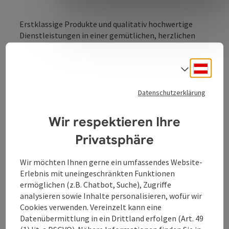
Erstklassige Produkte und qualitativ hochwertige
Dienstleistungen in einer gemütlichen, herzlichen
Atmosphäre, in der man das Gute des Lebens
zusammen mit lieben Leuten genießt.
Deuts
Sprach
Hier wird Schönheit, Stil und Eleganz an einem Ort
verkauft und das ohne Schäden an der Umwelt und der
Datenschutzerklärung
Gesundheit unserer Kunden. Der Salon wird
ausschließlich mit natürlichen Produkten der
Wir respektieren Ihre
professionellen Naturfriseurmarke Natulique geführt.
Privatsphäre
Wir möchten Ihnen gerne ein umfassendes Website-
Erlebnis mit uneingeschränkten Funktionen
Kontakt
ermöglichen (z.B. Chatbot, Suche), Zugriffe
analysieren sowie Inhalte personalisieren, wofür wir
Cookies verwenden. Vereinzelt kann eine
Öffnungszeiten
Datenübermittlung in ein Drittland erfolgen (Art. 49