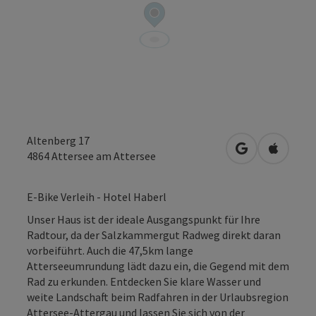
Altenberg 17
in Google Map
in Apple
4864
Attersee am Attersee
E-Bike Verleih - Hotel Haberl
Unser Haus ist der ideale Ausgangspunkt für Ihre
Radtour, da der Salzkammergut Radweg direkt daran
vorbeiführt. Auch die 47,5km lange
Atterseeumrundung lädt dazu ein, die Gegend mit dem
Rad zu erkunden. Entdecken Sie klare Wasser und
weite Landschaft beim Radfahren in der Urlaubsregion
Attersee-Attergau und lassen Sie sich von der