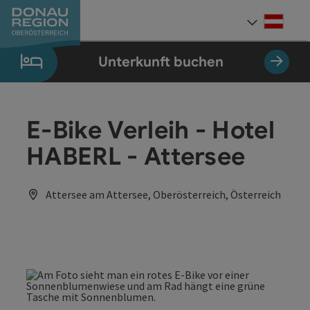
Accesskey
Accesskey
Accesskey
Accesskey
Accesskey
Accesskey
Zum Inhalt
Zur Navigation
Zum Seitenanfang
Zur Kontaktseite
Zum Impressum
Zur Startseite
[0]
[7]
[1]
[5]
[3]
[2]
Deut
Sprach
Unterkunft buchen
E-Bike Verleih - Hotel
HABERL - Attersee
Attersee am Attersee, Oberösterreich, Österreich