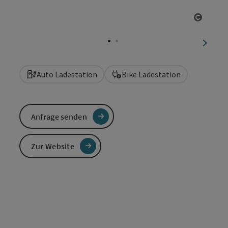
Copyri
nächst
Auto Ladestation
Bike Ladestation
Anfrage senden
Zur Website