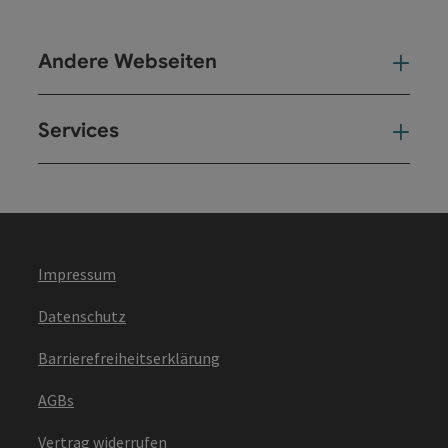
Andere Webseiten
And
Services
Ser
Impressum
Datenschutz
Barrierefreiheitserklärung
AGBs
Vertrag widerrufen