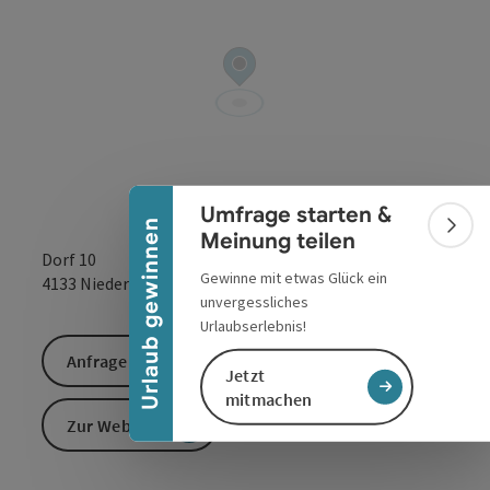
Banner einklappen
Umfrage starten &
Urlaub gewinnen
Bann
Meinung teilen
Dorf 10
Gewinne mit etwas Glück ein
in Google Maps
in Apple 
4133
Niederkappel
unvergessliches
Urlaubserlebnis!
Anfrage senden
Jetzt
mitmachen
Zur Website