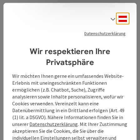
Schöner Ausblick auf die Donau
Sagenhaft schöner Ausblick auf die Donau - Sanfte
Deuts
Sprach
Hügellandschaft und herrliche Wälder.
Datenschutzerklärung
Wir respektieren Ihre
Privatsphäre
Kontakt
Wir möchten Ihnen gerne ein umfassendes Website-
Öffnungszeiten
Erlebnis mit uneingeschränkten Funktionen
ermöglichen (z.B. Chatbot, Suche), Zugriffe
analysieren sowie Inhalte personalisieren, wofür wir
Anreise/Lage
Cookies verwenden. Vereinzelt kann eine
Datenübermittlung in ein Drittland erfolgen (Art. 49
(1) lit. a DSGVO). Nähere Informationen finden Sie in
Eignung
unserer
Datenschutzerklärung
. Mit Ihrer Zustimmung
akzeptieren Sie die Cookies, die Sie über die
individuellen Einstellungen selbst verwalten und