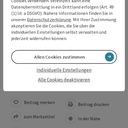
Cookies verwenden. Vereinzelt kann eine
Datenübermittlung in ein Drittland erfolgen (Art. 49
(1) lit. a DSGVO). Nähere Informationen finden Sie in
Anreise/Lage
unserer
Datenschutzerklärung
. Mit Ihrer Zustimmung
akzeptieren Sie die Cookies, die Sie über die
Preise
individuellen Einstellungen selbst verwalten und
jederzeit widerrufen können.
Eignung
Allen Cookies zustimmen
Barrierefreiheit
Individuelle Einstellungen
Alle Cookies deaktivieren
Beitrag merken
Beitrag drucken
zum Merkzettel
In der Nähe