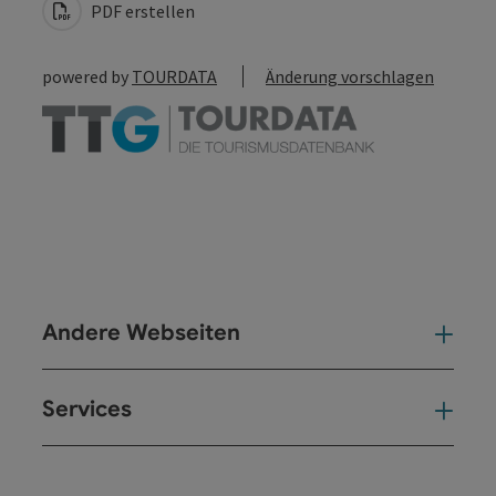
PDF erstellen
powered by
TOURDATA
Änderung vorschlagen
Andere Webseiten
And
Services
Ser