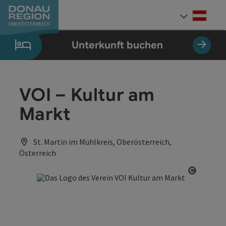
Accesskey
Accesskey
Accesskey
Accesskey
Accesskey
Accesskey
Zum Inhalt
Zur Navigation
Zum Seitenanfang
Zur Kontaktseite
Zum Impressum
Zur Startseite
[0]
[7]
[1]
[5]
[3]
[2]
Deut
Sprach
Unterkunft buchen
VOI – Kultur am
Markt
St. Martin im Mühlkreis, Oberösterreich,
Österreich
Copyrig