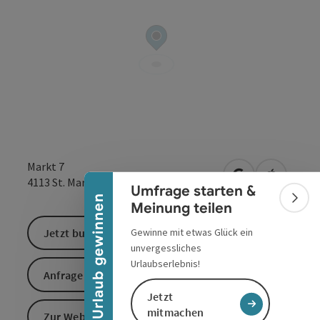
Banner einklappen
Markt 7
in Google Maps
in Apple 
4113
St. Martin im Mühlkreis
Umfrage starten &
Urlaub gewinnen
Bann
Meinung teilen
Jetzt buchen
Gewinne mit etwas Glück ein
unvergessliches
Urlaubserlebnis!
Anfrage senden
Jetzt
mitmachen
Zur Website