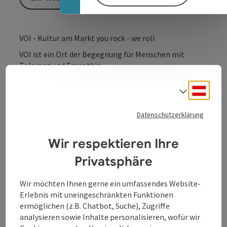
VOI - Kultur am Markt you rock - we roll
VOI ist ein Ort der Begegnung für Menschen mit
Toleranz und Empathie.
Das Haus am Markt ist Geschichte - die
Veranstaltungen bleiben!
Deuts
Sprach
Unter
https://www.voikultur.at/veranstaltungen
bleiben
Datenschutzerklärung
Sie immer am aktuellsten Stand zu den
Veranstaltungen.
Wir respektieren Ihre
Privatsphäre
Wir möchten Ihnen gerne ein umfassendes Website-
Kontakt
Erlebnis mit uneingeschränkten Funktionen
ermöglichen (z.B. Chatbot, Suche), Zugriffe
analysieren sowie Inhalte personalisieren, wofür wir
Öffnungszeiten