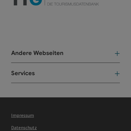
Andere Webseiten
And
Services
Ser
Impressum
Datenschutz