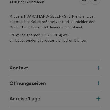
in Google Map
in Apple
4190
Bad Leonfelden
Mit dem HOAMATLAND-GEDENKSTEIN entlang der
historischen Salzstraße setzte
Bad Leonfelden
der
Mundart und Franz
Stelzhamer
ein
Denkmal.
Franz Stelzhamer (1802 – 1874) war
ein bedeutender oberösterreichischen Dichter.
Kontakt
Öffnungszeiten
Anreise/Lage