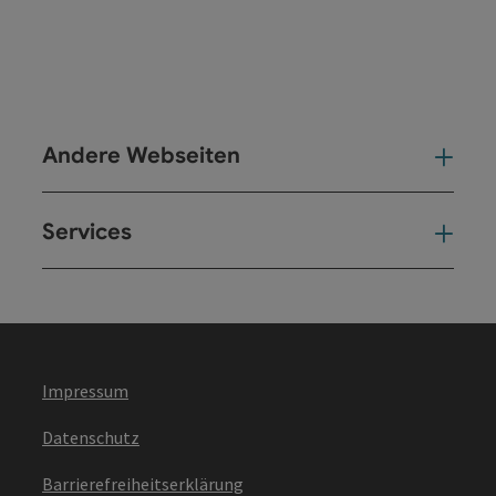
Andere Webseiten
And
Services
Ser
Impressum
Datenschutz
Barrierefreiheitserklärung