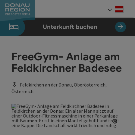
Accesskey
Accesskey
Accesskey
Accesskey
Accesskey
Accesskey
Zum Inhalt
Zur Navigation
Zum Seitenanfang
Zur Kontaktseite
Zum Impressum
Zur Startseite
[0]
[7]
[1]
[5]
[3]
[2]
Deut
Sprach
Unterkunft buchen
FreeGym- Anlage am
Feldkirchner Badesee
Feldkirchen an der Donau, Oberösterreich,
Österreich
Copyrig