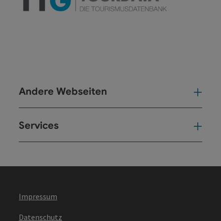
Andere Webseiten
And
Services
Ser
Impressum
Datenschutz