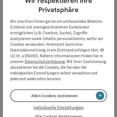
Wir respektieren Ihre
9. Bonni Reiter
Privatsphäre
10. Walker
Wir möchten Ihnen gerne ein umfassendes Website-
Erlebnis mit uneingeschränkten Funktionen
ermöglichen (z.B. Chatbot, Suche), Zugriffe
analysieren sowie Inhalte personalisieren, wofür wir
Cookies verwenden. Vereinzelt kann eine
Datenübermittlung in ein Drittland erfolgen (Art. 49
Kontakt
(1) lit. a DSGVO). Nähere Informationen finden Sie in
unserer
Datenschutzerklärung
. Mit Ihrer Zustimmung
Öffnungszeiten
akzeptieren Sie die Cookies, die Sie über die
individuellen Einstellungen selbst verwalten und
jederzeit widerrufen können.
Anreise/Lage
Allen Cookies zustimmen
Sportarten
Individuelle Einstellungen
Preise
Alle Cookies deaktivieren