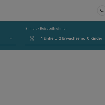
S
Einheit / Reiseteilnehmer
1
Einheit
,
2
Erwachsene
,
0
Kinder
Einheitenanzahl und Personenfelder