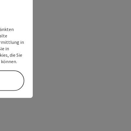
ränkten
alte
rmittlung in
ie in
ies, die Sie
n können.