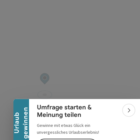
Banner einklappen
Umfrage starten &
n
Bann
Meinung teilen
U
r
l
a
u
b
g
e
w
i
n
n
e
Gewinne mit etwas Glück ein
unvergessliches Urlaubserlebnis!