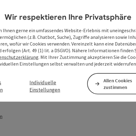
Wir respektieren Ihre Privatsphäre
 Ihnen gerne ein umfassendes Website-Erlebnis mit uneingesch
ermöglichen (z.B. Chatbot, Suche), Zugriffe analysieren sowie Inh
eren, wofür wir Cookies verwenden. Vereinzelt kann eine Datenübe
d erfolgen (Art. 49 (1) lit. a DSGVO). Nähere Informationen finden S
enschutzerklärung
. Mit Ihrer Zustimmung akzeptieren Sie die Cook
ividuellen Einstellungen selbst verwalten und jederzeit widerrufe
Allen Cookies
s
Individuelle
zustimmen
en
Einstellungen
PDF erstellen
Beitrag drucken
In der Nähe
en