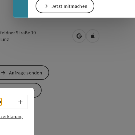
Jetzt mitmachen
feldner Straße 10
in Google Maps öffnen
in Apple Maps öffn
0
Linz
Anfrage senden
Zur Website
Sprachwahl - Menü öffnen
h
zerklärung