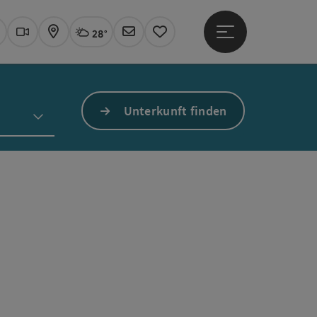
28°
Hauptmenü öffne
Aktuelles Wetter
Linz, wolkig
uchen
Webcams
Karte
Newsletter
Merkzettel
Unterkunft finden