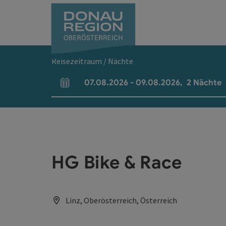
Accesskey
Accesskey
Accesskey
Accesskey
Accesskey
Accesskey
Zum Inhalt
Zur Navigation
Zum Seitenanfang
Zur Kontaktseite
Zum Impressum
Zur Startseite
[0]
[7]
[1]
[5]
[3]
[2]
Reisezeitraum / Nächte
07.08.2026
-
09.08.2026
,
2
Nächte
An- und Abreisefelder
HG Bike & Race
Linz, Oberösterreich, Österreich