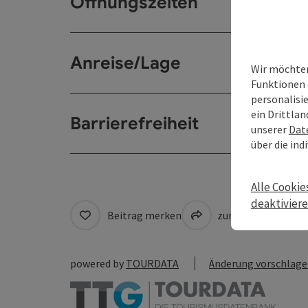
Öffnungszeiten
Anreise/Lage
Wir möchten
Funktionen 
personalisi
ein Drittlan
Barrierefreiheit
unserer
Dat
über die ind
Alle Cookie
deaktivier
Beitrag merken
zum Merkzettel
powered by
TOURDATA
Änderung vorschlag