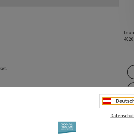
Leon
402
ket.
Deutsc
Datenschut