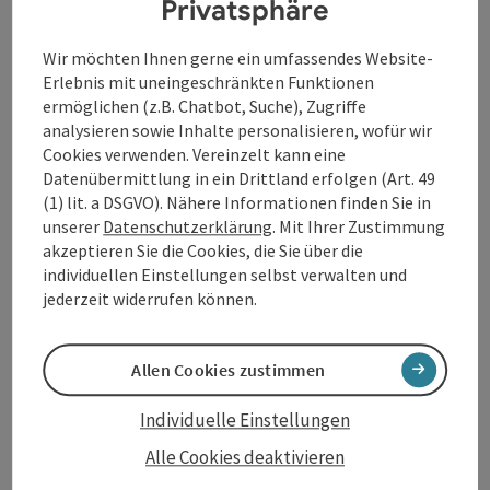
Privatsphäre
(Reichl, Mauracher, Sonnentor, Fam. Zach,
Sonnenmoor, Kräuter Lötsch, Nestelberger, Young
Wir möchten Ihnen gerne ein umfassendes Website-
Living, Fa. Metz, Fa. Wajos ,.....
Erlebnis mit uneingeschränkten Funktionen
ermöglichen (z.B. Chatbot, Suche), Zugriffe
Bio- Wildhühner & Bio Hochlandrind auf
analysieren sowie Inhalte personalisieren, wofür wir
Vorbestellung.
Cookies verwenden. Vereinzelt kann eine
Genuss ...
Datenübermittlung in ein Drittland erfolgen (Art. 49
(1) lit. a DSGVO). Nähere Informationen finden Sie in
Beschreibung vollständig anzeigen
unserer
Datenschutzerklärung
. Mit Ihrer Zustimmung
akzeptieren Sie die Cookies, die Sie über die
individuellen Einstellungen selbst verwalten und
jederzeit widerrufen können.
Kontakt
Allen Cookies zustimmen
Individuelle Einstellungen
Öffnungszeiten
Alle Cookies deaktivieren