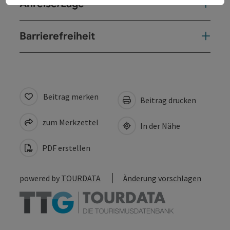
Anreise/Lage
Barrierefreiheit
Beitrag merken
Beitrag drucken
zum Merkzettel
In der Nähe
PDF erstellen
powered by
TOURDATA
Änderung vorschlagen