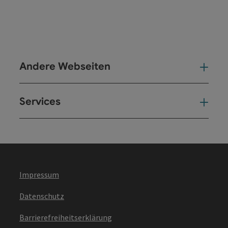
Andere Webseiten
And
Services
Ser
Impressum
Datenschutz
Barrierefreiheitserklärung