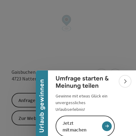
Banner einklappen
Gaisbuchen
Umfrage starten &
in Google Maps
in Apple 
4723
Natternbach
Urlaub gewinnen
Bann
Meinung teilen
Gewinne mit etwas Glück ein
Anfrage senden
unvergessliches
Urlaubserlebnis!
Zur Website
Jetzt
mitmachen