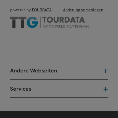
powered by
TOURDATA
Änderung vorschlagen
Andere Webseiten
And
Services
Ser