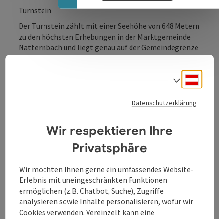
Turnstein
Der Turnstein zählt mit einer Seehöhe von 648 Metern
zu den höchsten Erhebungen in der Marktgemeinde
Natternbach und liegt genau auf der Gemeindegrenze
zwischen Kopfing und Natternbach. Damit trennt er
gleichzeitig das Innviertel vom Hausruckviertel und
Deuts
war bis 1779 auch die alte Grenze zu Bayern. Man hat
Sprach
vom Turnstein einen schönen Ausblick auf das
hügelige Voralpenland und bei guten
Datenschutzerklärung
Sichtbedingungen auch weit hinaus in die Alpen.
Wir respektieren Ihre
Privatsphäre
Kontakt
Wir möchten Ihnen gerne ein umfassendes Website-
Erlebnis mit uneingeschränkten Funktionen
ermöglichen (z.B. Chatbot, Suche), Zugriffe
Öffnungszeiten
analysieren sowie Inhalte personalisieren, wofür wir
Cookies verwenden. Vereinzelt kann eine