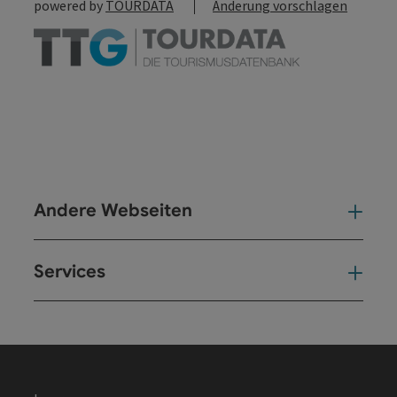
powered by
TOURDATA
Änderung vorschlagen
Andere Webseiten
And
Services
Ser