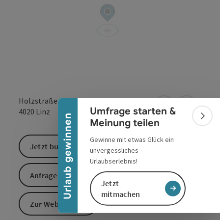
Banner einklappen
Holzstraße 3
Umfrage starten &
in Google Maps
in Apple 
4020
Linz
Urlaub gewinnen
Bann
Meinung teilen
Gewinne mit etwas Glück ein
Jetzt buchen
unvergessliches
Urlaubserlebnis!
Anfrage senden
Jetzt
mitmachen
Zur Website