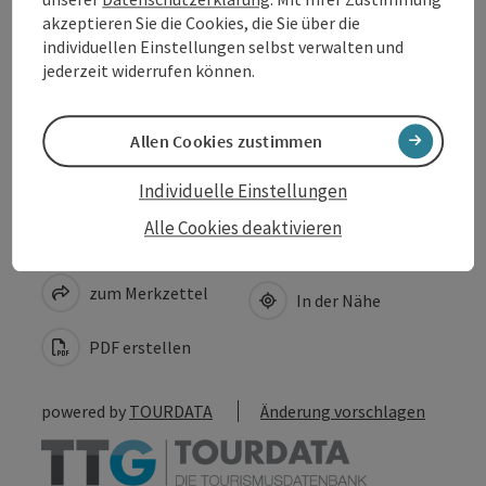
akzeptieren Sie die Cookies, die Sie über die
Eignung
individuellen Einstellungen selbst verwalten und
jederzeit widerrufen können.
Barrierefreiheit
Allen Cookies zustimmen
Individuelle Einstellungen
Alle Cookies deaktivieren
Beitrag merken
Beitrag drucken
zum Merkzettel
In der Nähe
PDF erstellen
powered by
TOURDATA
Änderung vorschlagen