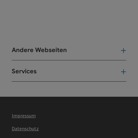
Andere Webseiten
And
Services
Ser
Impressum
Datenschutz