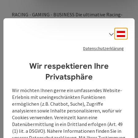
RACING - GAMING - BUSINESS Die ultimative Racing-
Erlebniswelt mitten in Linz (neben der Tabakfabrik)
bietet interaktive Erlebnisse für dich und deine
Deuts
Sprach
Freunde!
Datenschutzerklärung
Wir respektieren Ihre
Kontakt
Privatsphäre
Wir möchten Ihnen gerne ein umfassendes Website-
Öffnungszeiten
Erlebnis mit uneingeschränkten Funktionen
ermöglichen (z.B. Chatbot, Suche), Zugriffe
Anreise/Lage
analysieren sowie Inhalte personalisieren, wofür wir
Cookies verwenden. Vereinzelt kann eine
Datenübermittlung in ein Drittland erfolgen (Art. 49
Preise
(1) lit. a DSGVO). Nähere Informationen finden Sie in
unserer
Datenschutzerklärung
. Mit Ihrer Zustimmung