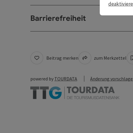
deaktivier
Barrierefreiheit
Beitrag merken
zum Merkzettel
powered by
TOURDATA
Änderung vorschlag