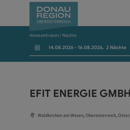
Accesskey
Accesskey
Accesskey
Accesskey
Accesskey
Accesskey
Zum Inhalt
Zur Navigation
Zum Seitenanfang
Zur Kontaktseite
Zum Impressum
Zur Startseite
[0]
[7]
[1]
[5]
[3]
[2]
Reisezeitraum / Nächte
14.08.2026
-
16.08.2026
,
2
Nächte
An- und Abreisefelder
EFIT ENERGIE GMB
Waldkirchen am Wesen, Oberösterreich, Öster