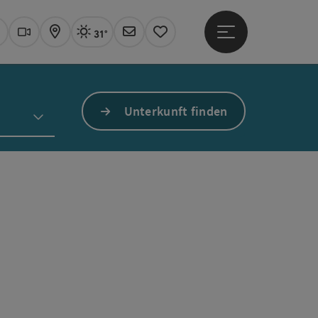
31°
Hauptmenü öffne
Aktuelles Wetter
Linz, sonnig
uchen
Webcams
Karte
Newsletter
Merkzettel
Unterkunft finden