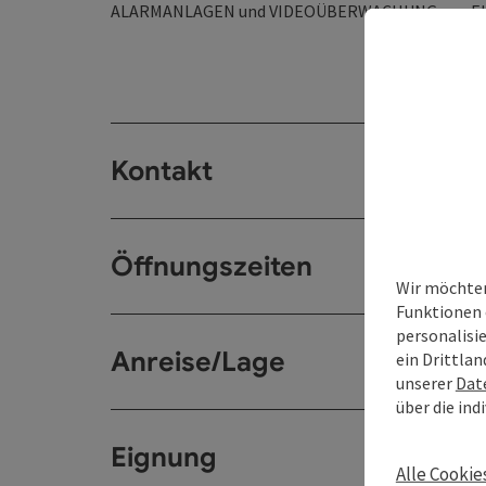
ALARMANLAGEN und VIDEOÜBERWACHUNG von EL
Kontakt
Öffnungszeiten
Wir möchten
Funktionen 
personalisi
Anreise/Lage
ein Drittlan
unserer
Dat
über die ind
Eignung
Alle Cookie