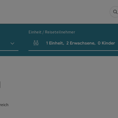
S
Einheit / Reiseteilnehmer
1
Einheit
,
2
Erwachsene
,
0
Kinder
Einheitenanzahl und Personenfelder
H
reich