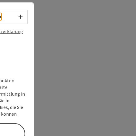
Sprachwahl - Menü öffnen
h
zerklärung
ränkten
alte
rmittlung in
ie in
ies, die Sie
n können.