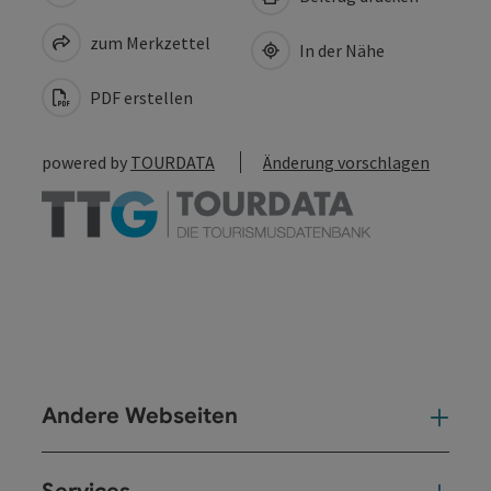
zum Merkzettel
In der Nähe
PDF erstellen
powered by
TOURDATA
Änderung vorschlagen
Andere Webseiten
And