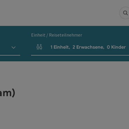
S
Einheit / Reiseteilnehmer
1
Einheit
,
2
Erwachsene
,
0
Kinder
Einheitenanzahl und Personenfelder
am)