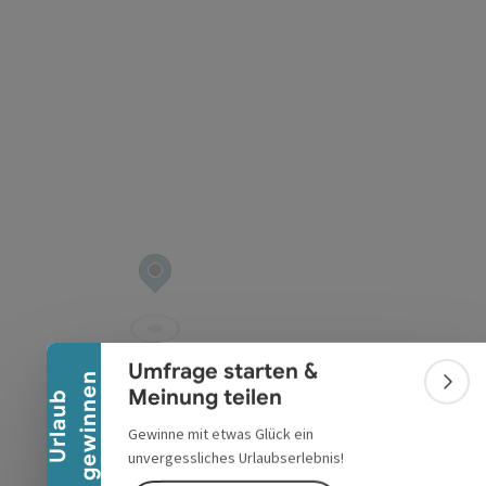
Banner einklappen
Umfrage starten &
n
Bann
Meinung teilen
U
r
l
a
u
b
g
e
w
i
n
n
e
Gewinne mit etwas Glück ein
unvergessliches Urlaubserlebnis!