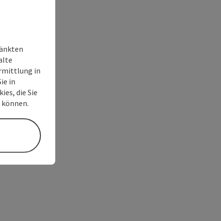
ränkten
alte
rmittlung in
ie in
ies, die Sie
n können.