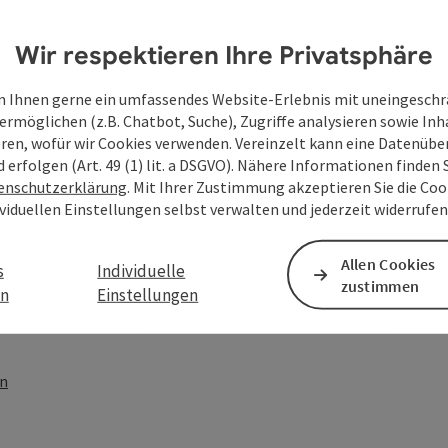
Wir respektieren Ihre Privatsphäre
 Ihnen gerne ein umfassendes Website-Erlebnis mit uneingesch
ermöglichen (z.B. Chatbot, Suche), Zugriffe analysieren sowie Inh
eren, wofür wir Cookies verwenden. Vereinzelt kann eine Datenübe
d erfolgen (Art. 49 (1) lit. a DSGVO). Nähere Informationen finden S
enschutzerklärung
. Mit Ihrer Zustimmung akzeptieren Sie die Cook
ividuellen Einstellungen selbst verwalten und jederzeit widerrufe
Allen Cookies
s
Individuelle
zustimmen
en
Einstellungen
PDF erstellen
Beitrag drucken
In der Nähe
en