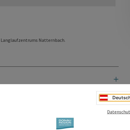
es Langlaufzentrums Natternbach.
Deutsc
Datenschut