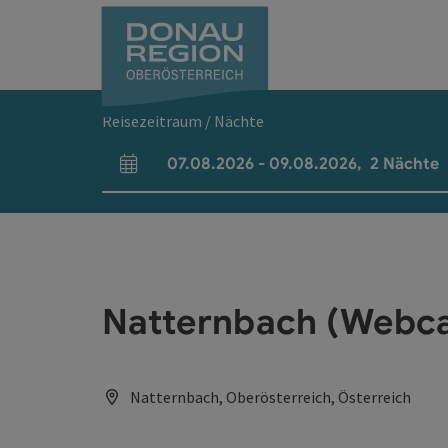
Accesskey
Accesskey
Accesskey
Accesskey
Accesskey
Accesskey
Zum Inhalt
Zur Navigation
Zum Seitenanfang
Zur Kontaktseite
Zum Impressum
Zur Startseite
[0]
[7]
[1]
[5]
[3]
[2]
Reisezeitraum / Nächte
07.08.2026
-
09.08.2026
,
2
Nächte
An- und Abreisefelder
Natternbach (Webc
Natternbach, Oberösterreich, Österreich