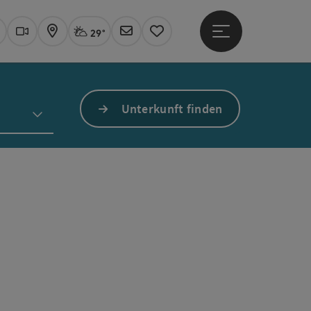
29°
Hauptmenü öffne
Aktuelles Wetter
Linz, stark bewölkt
uchen
Webcams
Karte
Newsletter
Merkzettel
Unterkunft finden