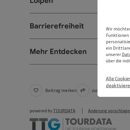
Loipen
Barrierefreiheit
Wir möchten
Funktionen 
personalisi
ein Drittlan
Mehr Entdecken
unserer
Dat
über die ind
Alle Cookie
deaktivier
Beitrag merken
zum Merkzettel
powered by
TOURDATA
Änderung vorschlag