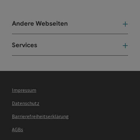
Andere Webseiten
And
Services
Ser
Impressum
Datenschutz
Barrierefreiheitserklärung
AGBs