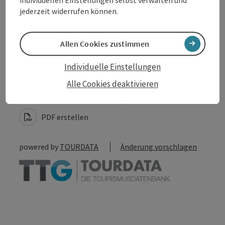
Barrierefreiheit
jederzeit widerrufen können.
Allen Cookies zustimmen
Individuelle Einstellungen
Beitrag merken
Beitrag drucken
Alle Cookies deaktivieren
zum Merkzettel
In der Nähe
PDF erstellen
powered by
TOURDATA
Änderung vorschlagen