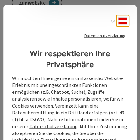
Zur Website
Deuts
Sprach
Die traditionelle Blasmusikkapelle in Mauthausen
Datenschutzerklärung
Wir respektieren Ihre
Privatsphäre
Kontakt
Wir möchten Ihnen gerne ein umfassendes Website-
Öffnungszeiten
Erlebnis mit uneingeschränkten Funktionen
ermöglichen (z.B. Chatbot, Suche), Zugriffe
analysieren sowie Inhalte personalisieren, wofür wir
Anreise/Lage
Cookies verwenden. Vereinzelt kann eine
Datenübermittlung in ein Drittland erfolgen (Art. 49
(1) lit. a DSGVO). Nähere Informationen finden Sie in
Eignung
unserer
Datenschutzerklärung
. Mit Ihrer Zustimmung
akzeptieren Sie die Cookies, die Sie über die
individuellen Einstellungen selbst verwalten und