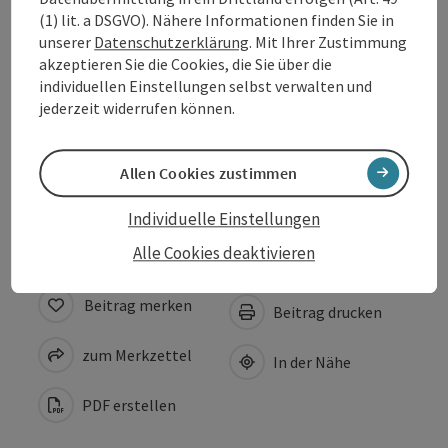
(1) lit. a DSGVO). Nähere Informationen finden Sie in
unserer
Datenschutzerklärung
. Mit Ihrer Zustimmung
Preise
akzeptieren Sie die Cookies, die Sie über die
individuellen Einstellungen selbst verwalten und
jederzeit widerrufen können.
Eignung
Allen Cookies zustimmen
Barrierefreiheit
Individuelle Einstellungen
Alle Cookies deaktivieren
Beitrag merken
Beitrag drucken
zum Merkzettel
In der Nähe
PDF erstellen