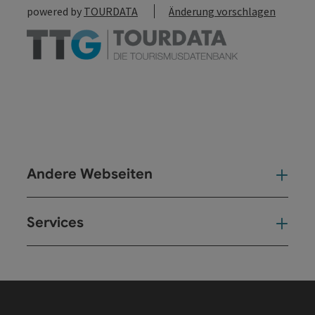
powered by
TOURDATA
Änderung vorschlagen
Andere Webseiten
And
Services
Ser