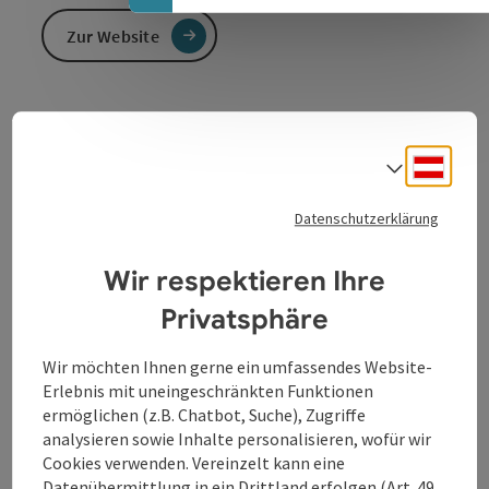
Zur Website
Fussballplatz
Fussballplatz
Deuts
Sprach
Datenschutzerklärung
Wir respektieren Ihre
Kontakt
Privatsphäre
Öffnungszeiten
Wir möchten Ihnen gerne ein umfassendes Website-
Erlebnis mit uneingeschränkten Funktionen
ermöglichen (z.B. Chatbot, Suche), Zugriffe
Anreise/Lage
analysieren sowie Inhalte personalisieren, wofür wir
Cookies verwenden. Vereinzelt kann eine
Ausstattung
Datenübermittlung in ein Drittland erfolgen (Art. 49