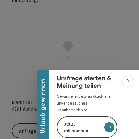
Copyrig
Banner einklappen
Umfrage starten &
Urlaub gewinnen
Bann
Meinung teilen
Gewinne mit etwas Glück ein
Markt 191
unvergessliches
in Google Maps
in Apple 
4391
Waldhausen im Strudengau
Urlaubserlebnis!
Jetzt
mitmachen
Anfrage senden