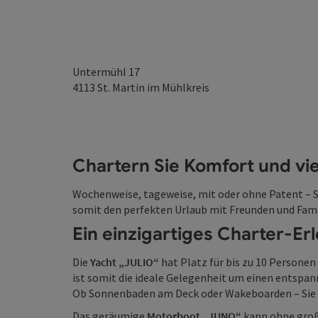
Untermühl 17
4113
St. Martin im Mühlkreis
Chartern Sie Komfort und vi
Wochenweise, tageweise, mit oder ohne Patent – Si
somit den perfekten Urlaub mit Freunden und Fami
Ein einzigartiges Charter-Erl
Die
Yacht „JULIO“
hat Platz für bis zu 10 Persone
ist somit die ideale Gelegenheit um einen entspan
Ob Sonnenbaden am Deck oder Wakeboarden – Sie 
Das geräumige
Motorboot „JUNO“
kann ohne groß