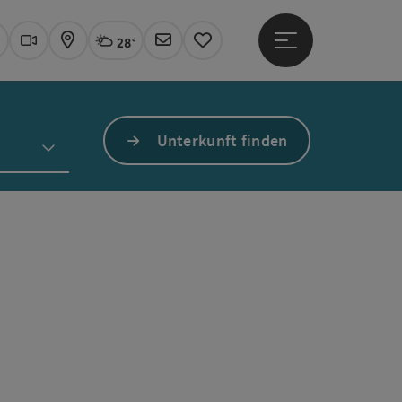
28°
Hauptmenü öffne
Aktuelles Wetter
Linz, wolkig
uchen
Webcams
Karte
Newsletter
Merkzettel
Unterkunft finden