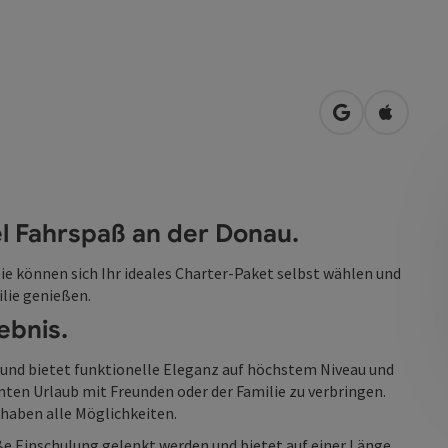
in Google Map
in Apple
el Fahrspaß an der Donau.
e können sich Ihr ideales Charter-Paket selbst wählen und
lie genießen.
ebnis.
n und bietet funktionelle Eleganz auf höchstem Niveau und
nten Urlaub mit Freunden oder der Familie zu verbringen.
haben alle Möglichkeiten.
e Einschulung gelenkt werden und bietet auf einer Länge