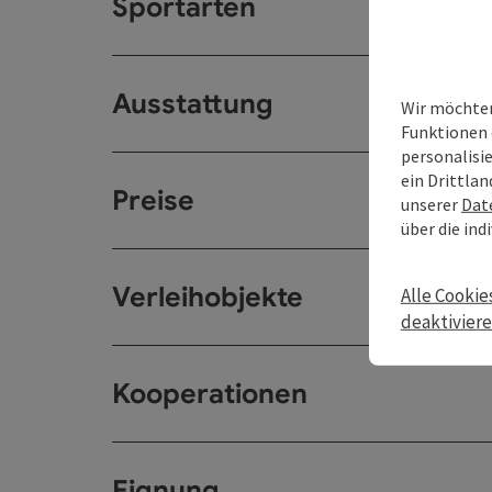
Sportarten
Ausstattung
Wir möchten
Funktionen 
personalisi
ein Drittlan
Preise
unserer
Dat
über die ind
Verleihobjekte
Alle Cookie
deaktivier
Kooperationen
Eignung