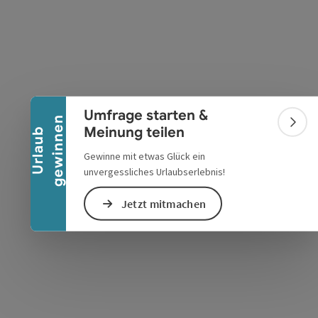
Banner einklappen
s öffnen
 Maps öffnen
Umfrage starten &
n
Bann
Meinung teilen
U
r
l
a
u
b
g
e
w
i
n
n
e
Gewinne mit etwas Glück ein
unvergessliches Urlaubserlebnis!
Jetzt mitmachen