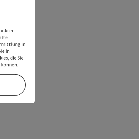
ränkten
alte
rmittlung in
ie in
ies, die Sie
n können.