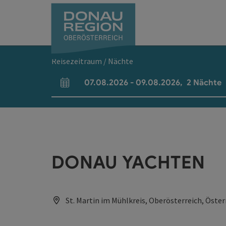
Accesskey
Accesskey
Accesskey
Accesskey
Accesskey
Accesskey
Zum Inhalt
Zur Navigation
Zum Seitenanfang
Zur Kontaktseite
Zum Impressum
Zur Startseite
[0]
[7]
[1]
[5]
[3]
[2]
Reisezeitraum / Nächte
07.08.2026
-
09.08.2026
,
2
Nächte
An- und Abreisefelder
DONAU YACHTEN
St. Martin im Mühlkreis, Oberösterreich, Öster