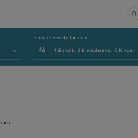
S
Einheit / Reiseteilnehmer
1
Einheit
,
2
Erwachsene
,
0
Kinder
Einheitenanzahl und Personenfelder
reich