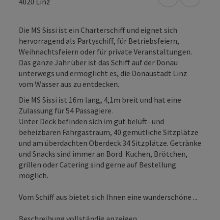
in Google Map
in Apple
4020
Linz
Die MS Sissi ist ein Charterschiff und eignet sich
hervorragend als Partyschiff, für Betriebsfeiern,
Weihnachtsfeiern oder für private Veranstaltungen.
Das ganze Jahr über ist das Schiff auf der Donau
unterwegs und ermöglicht es, die Donaustadt Linz
vom Wasser aus zu entdecken.
Die MS Sissi ist 16m lang, 4,1m breit und hat eine
Zulassung für 54 Passagiere.
Unter Deck befinden sich im gut belüft- und
beheizbaren Fahrgastraum, 40 gemütliche Sitzplätze
und am überdachten Oberdeck 34 Sitzplätze. Getränke
und Snacks sind immer an Bord. Kuchen, Brötchen,
grillen oder Catering sind gerne auf Bestellung
möglich.
Vom Schiff aus bietet sich Ihnen eine wunderschöne ...
Beschreibung vollständig anzeigen