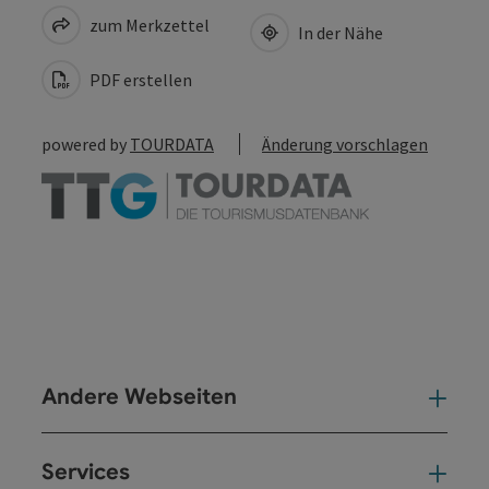
zum Merkzettel
In der Nähe
PDF erstellen
powered by
TOURDATA
Änderung vorschlagen
Andere Webseiten
And
Services
Ser