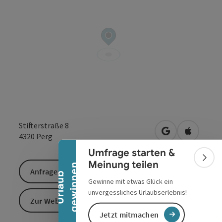
Banner einklappen
Stifterstraße 8
in Google Maps
in Apple 
4320
Perg
Umfrage starten &
Bann
Meinung teilen
n
Anfrage senden
U
r
l
a
u
b
g
e
w
i
n
n
e
Gewinne mit etwas Glück ein
unvergessliches Urlaubserlebnis!
Zur Website
Jetzt mitmachen