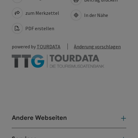
zum Merkzettel
In der Nähe
PDF erstellen
powered by
TOURDATA
Änderung vorschlagen
Andere Webseiten
And