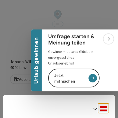
Banner einklappen
Umfrage starten &
Urlaub gewinnen
Bann
Meinung teilen
Gewinne mit etwas Glück ein
unvergessliches
Johann-Wilhelm-Klein-Straße 12
Urlaubserlebnis!
in Google Maps
in Apple 
4040
Linz
Jetzt
Auto Ladestation
mitmachen
E-Ladestation für Autos am Parkplatz.
Deuts
Sprach