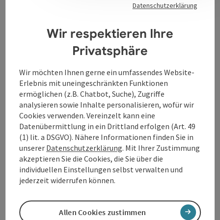
Datenschutzerklärung
Wir respektieren Ihre
Kontakt
Privatsphäre
Öffnungszeiten
Wir möchten Ihnen gerne ein umfassendes Website-
Erlebnis mit uneingeschränkten Funktionen
ermöglichen (z.B. Chatbot, Suche), Zugriffe
Anreise/Lage
analysieren sowie Inhalte personalisieren, wofür wir
Cookies verwenden. Vereinzelt kann eine
Barrierefreiheit
Datenübermittlung in ein Drittland erfolgen (Art. 49
(1) lit. a DSGVO). Nähere Informationen finden Sie in
unserer
Datenschutzerklärung
. Mit Ihrer Zustimmung
akzeptieren Sie die Cookies, die Sie über die
individuellen Einstellungen selbst verwalten und
jederzeit widerrufen können.
Beitrag merken
Beitrag drucken
zum Merkzettel
Allen Cookies zustimmen
In der Nähe