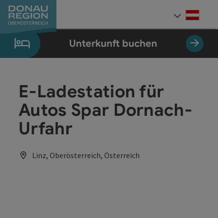
Accesskey
Accesskey
Accesskey
Accesskey
Accesskey
Accesskey
Zum Inhalt
Zur Navigation
Zum Seitenanfang
Zur Kontaktseite
Zum Impressum
Zur Startseite
[0]
[7]
[1]
[5]
[3]
[2]
Deut
Sprach
Unterkunft buchen
E-Ladestation für
Autos Spar Dornach-
Urfahr
Linz, Oberösterreich, Österreich