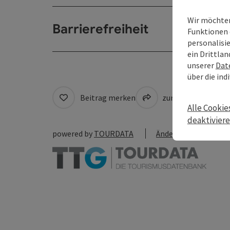
Wir möchten
Barrierefreiheit
Funktionen 
personalisi
ein Drittlan
unserer
Dat
über die ind
Beitrag merken
zum Merkzettel
Alle Cookie
deaktivier
powered by
TOURDATA
Änderung vorschlag