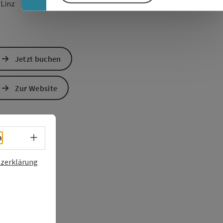
in Google Maps öffnen
in Apple Maps öffn
0
Linz
Jetzt buchen
Zur Website
Sprachwahl - Menü öffnen
h
zerklärung