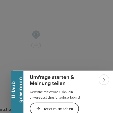
Banner einklappen
Umfrage starten &
n
Bann
Meinung teilen
U
r
l
a
u
b
g
e
w
i
n
n
e
Gewinne mit etwas Glück ein
unvergessliches Urlaubserlebnis!
Jetzt mitmachen
rtstraße 12-14