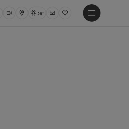
28°
Hauptmenü öffne
Aktuelles Wetter
Linz, sonnig
uchen
Webcams
Karte
Newsletter
Merkzettel