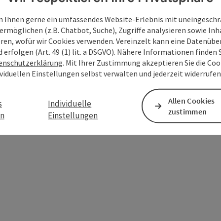
 Ihnen gerne ein umfassendes Website-Erlebnis mit uneingesch
ermöglichen (z.B. Chatbot, Suche), Zugriffe analysieren sowie Inh
eren, wofür wir Cookies verwenden. Vereinzelt kann eine Datenübe
d erfolgen (Art. 49 (1) lit. a DSGVO). Nähere Informationen finden S
enschutzerklärung
. Mit Ihrer Zustimmung akzeptieren Sie die Cook
ividuellen Einstellungen selbst verwalten und jederzeit widerrufe
PDF erstellen
Beitrag drucken
In der Nähe
Allen Cookies
s
Individuelle
zustimmen
en
Einstellungen
en