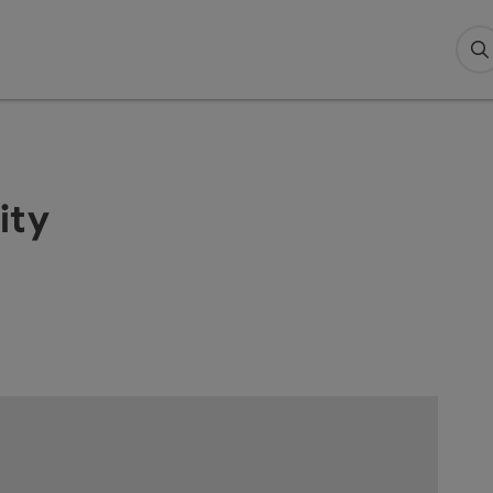
S
ity