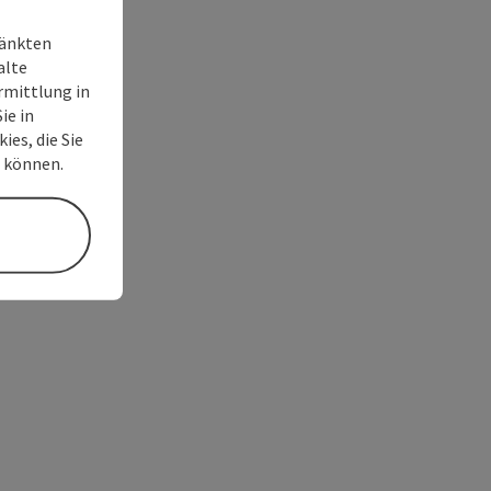
ränkten
alte
rmittlung in
ie in
ies, die Sie
n können.