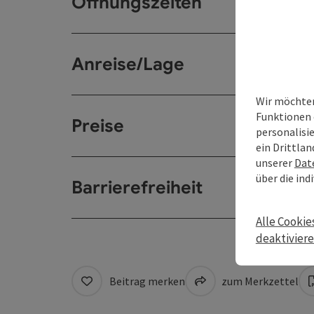
Öffnungszeiten
Anreise/Lage
Wir möchten
Funktionen 
Preise
personalisi
ein Drittlan
unserer
Dat
über die ind
Barrierefreiheit
Alle Cookie
deaktivier
Beitrag merken
zum Merkzettel