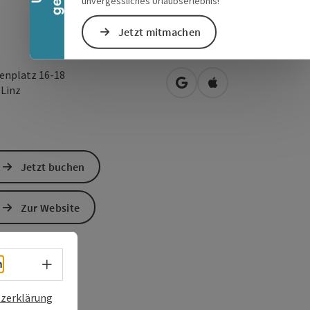
unvergessliches Urlaubserlebnis!
Jetzt mitmachen
enplatz 16-18
in Google Maps öffnen
in Apple Maps öffn
0
Linz
Jetzt buchen
Zur Website
Sprachwahl - Menü öffnen
h
zerklärung