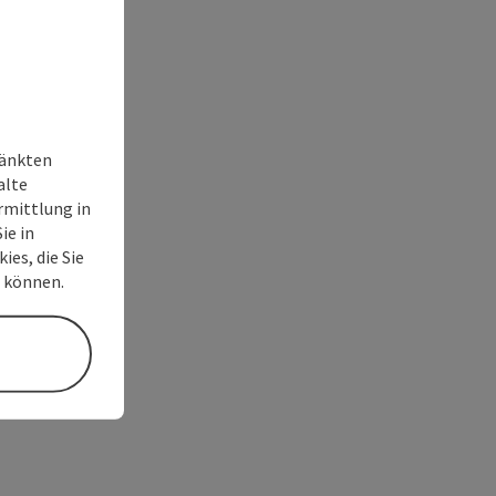
ränkten
alte
rmittlung in
ie in
ies, die Sie
n können.