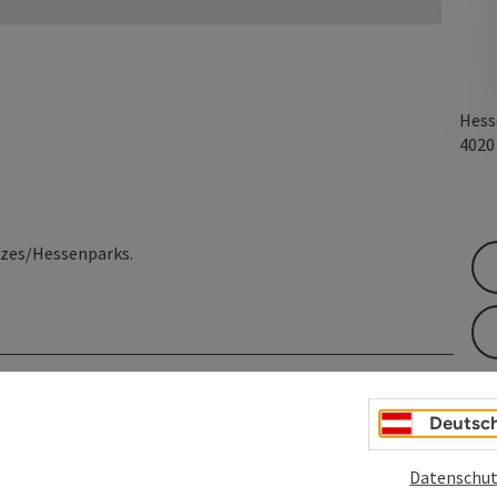
Hess
402
tzes/Hessenparks.
Deutsc
Datenschut