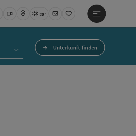
28°
Hauptmenü öffne
Aktuelles Wetter
Linz, sonnig
uchen
Webcams
Karte
Newsletter
Merkzettel
Unterkunft finden