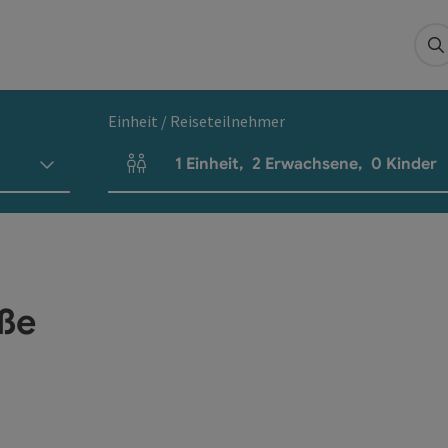
S
Einheit / Reiseteilnehmer
1
Einheit
,
2
Erwachsene
,
0
Kinder
Einheitenanzahl und Personenfelder
aße