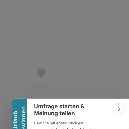
Banner einklappen
Umfrage starten &
n
Bann
Meinung teilen
U
r
l
a
u
b
g
e
w
i
n
n
e
Gewinne mit etwas Glück ein