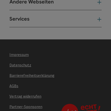
Andere Webseiten
And
Services
Ser
Impressum
Datenschutz
Barrierefreiheitserklärung
AGBs
Vertrag widerrufen
Partner-Sponsoren