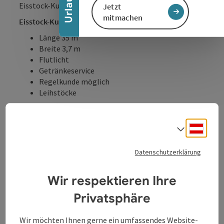
​Eisstock-Kunstbahn bis 10° Plus bespielbar!
Jetzt
mitmachen
Eisstock-Kunstbahn
Länge 35 m
Breite 3,7 m
Flutlicht
Getränkeservice
Regelkunde möglich
Leihstöcke
Bitte unbedingt Voranmelden!
Deuts
Sprach
Datenschutzerklärung
Kontakt
Wir respektieren Ihre
Privatsphäre
Öffnungszeiten
Wir möchten Ihnen gerne ein umfassendes Website-