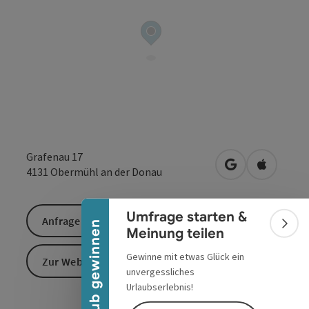
Banner einklappen
Grafenau 17
in Google Maps
in Apple 
4131
Obermühl an der Donau
Umfrage starten &
Anfrage senden
Urlaub gewinnen
Bann
Meinung teilen
Gewinne mit etwas Glück ein
Zur Website
unvergessliches
Urlaubserlebnis!