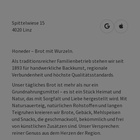
Spittelwiese 15
in Google Map
in Apple
4020
Linz
Honeder – Brot mit Wurzeln.
Als traditionsreicher Familienbetrieb stehen wir seit
1893 für handwerkliche Backkunst, regionale
Verbundenheit und höchste Qualitätsstandards.
Unser tägliches Brot ist mehr als nur ein
Grundnahrungsmittel – es ist ein Stück Heimat und
Natur, das mit Sorgfalt und Liebe hergestellt wird. Mit
Natursauerteig, natürlichen Rohstoffen und langen
Teigruhen kreieren wir Brote, Gebäck, Mehlspeisen
und Snacks, die geschmackvoll, bekömmlich und frei
von künstlichen Zusätzen sind. Unser Versprechen:
reiner Genuss aus dem Herzen der Region.