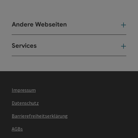
Andere Webseiten
And
Services
Ser
Impressum
Datenschutz
Barrierefreiheitserklärung
AGBs