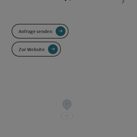
nächst
Anfrage senden
Zur Website