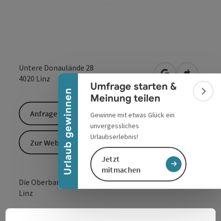
Banner einklappen
Untere Donaulände 28
in Google Maps
in Apple 
4020
Linz
Umfrage starten &
Urlaub gewinnen
Bann
Meinung teilen
Anfrage senden
Gewinne mit etwas Glück ein
unvergessliches
Urlaubserlebnis!
Zur Website
Jetzt
mitmachen
Die Oberbank AG ist eine Regionalbank mit Sitz in
Linz