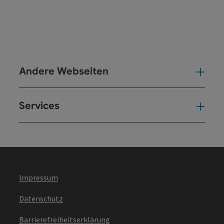
Andere Webseiten
And
Services
Ser
Impressum
Datenschutz
Barrierefreiheitserklärung