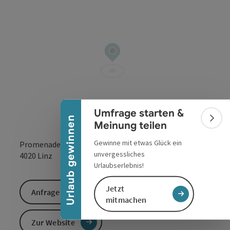
Banner einklappen
Umfrage starten &
Urlaub gewinnen
Bann
Meinung teilen
Gewinne mit etwas Glück ein
Promenade 11-13
unvergessliches
in Google Maps
in Apple 
4020
Linz
Urlaubserlebnis!
Jetzt
Anfrage senden
mitmachen
Zur Website