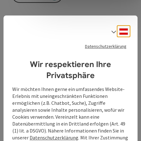
Als Sparkasse OÖ sind wir nahe am Menschen.
Deuts
Sprach
Wir sind für unsere Kund*innen da und begleiten sie in
allen Lebensphasen auf dem Weg zur finanziellen
Datenschutzerklärung
Gesundheit. Das Vertrauen, das die Menschen uns
entgegenbringen, ist unser Erfolg und lässt uns
Wir respektieren Ihre
weiterhin jeden Tag unser Bestes geben.
Privatsphäre
Wir möchten Ihnen gerne ein umfassendes Website-
Erlebnis mit uneingeschränkten Funktionen
ermöglichen (z.B. Chatbot, Suche), Zugriffe
Kontakt
analysieren sowie Inhalte personalisieren, wofür wir
Cookies verwenden. Vereinzelt kann eine
Datenübermittlung in ein Drittland erfolgen (Art. 49
Öffnungszeiten
(1) lit. a DSGVO). Nähere Informationen finden Sie in
unserer
Datenschutzerklärung
. Mit Ihrer Zustimmung