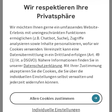
Wir respektieren Ihre
Öffnungszeiten
Privatsphäre
Wir möchten Ihnen gerne ein umfassendes Website-
Anreise/Lage
Erlebnis mit uneingeschränkten Funktionen
ermöglichen (z.B. Chatbot, Suche), Zugriffe
analysieren sowie Inhalte personalisieren, wofür wir
Barrierefreiheit
Cookies verwenden. Vereinzelt kann eine
Datenübermittlung in ein Drittland erfolgen (Art. 49
(1) lit. a DSGVO). Nähere Informationen finden Sie in
unserer
Datenschutzerklärung
. Mit Ihrer Zustimmung
akzeptieren Sie die Cookies, die Sie über die
Beitrag merken
Beitrag drucken
individuellen Einstellungen selbst verwalten und
jederzeit widerrufen können.
zum Merkzettel
In der Nähe
Allen Cookies zustimmen
PDF erstellen
Individuelle Einstellungen