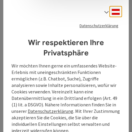
Austria, Projekt Kepler Planeten Seilbahn
Deuts
Sprach
Pralinen, Teleskope, Modellbaukästen und Infos rund
um den Verein Keplerforum und das Projekt
Keplarium!
Datenschutzerklärung
Wir respektieren Ihre
Privatsphäre
Kontakt
Wir möchten Ihnen gerne ein umfassendes Website-
Erlebnis mit uneingeschränkten Funktionen
ermöglichen (z.B. Chatbot, Suche), Zugriffe
Öffnungszeiten
analysieren sowie Inhalte personalisieren, wofür wir
Cookies verwenden. Vereinzelt kann eine
Datenübermittlung in ein Drittland erfolgen (Art. 49
Anreise/Lage
(1) lit. a DSGVO). Nähere Informationen finden Sie in
unserer
Datenschutzerklärung
. Mit Ihrer Zustimmung
akzeptieren Sie die Cookies, die Sie über die
Barrierefreiheit
individuellen Einstellungen selbst verwalten und
jederzeit widerrufen können.