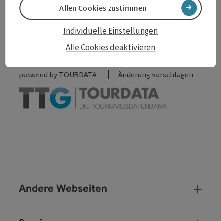
Allen Cookies zustimmen
zum Merkzettel
In der Nähe
Individuelle Einstellungen
PDF erstellen
Alle Cookies deaktivieren
powered by
TOURDATA
Änderung vorschlagen
Andere Webseiten
And