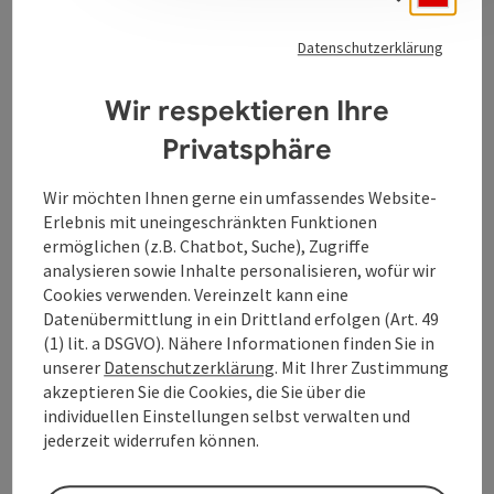
Diven, Businessladies und Partyqueens.
Datenschutzerklärung
Wir respektieren Ihre
Privatsphäre
Kontakt
Wir möchten Ihnen gerne ein umfassendes Website-
Öffnungszeiten
Erlebnis mit uneingeschränkten Funktionen
ermöglichen (z.B. Chatbot, Suche), Zugriffe
analysieren sowie Inhalte personalisieren, wofür wir
Anreise/Lage
Cookies verwenden. Vereinzelt kann eine
Datenübermittlung in ein Drittland erfolgen (Art. 49
(1) lit. a DSGVO). Nähere Informationen finden Sie in
Barrierefreiheit
unserer
Datenschutzerklärung
. Mit Ihrer Zustimmung
akzeptieren Sie die Cookies, die Sie über die
individuellen Einstellungen selbst verwalten und
jederzeit widerrufen können.
Beitrag merken
Beitrag drucken