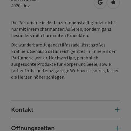
in Google Map
in Apple
4020
Linz
Die Parfümerie in der Linzer Innenstadt glänzt nicht
nur mit ihrem charmanten Äußeren, sondern ganz
besonders mit charmanten Produkten.
Die wunderbare Jugendstilfassade lässt großes
Erahnen. Genauso detailreich geht es im Inneren der
Parfümerie weiter. Hochwertige, persönlich
ausgesuchte Produkte für Körper und Seele, sowie
farbenfrohe und einzigartige Wohnaccessoires, lassen
die Herzen höher schlagen.
Kontakt
Öffnungszeiten