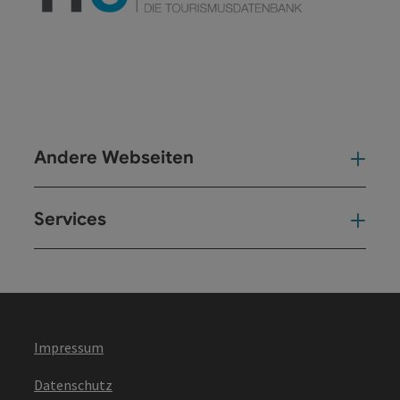
Andere Webseiten
And
Services
Ser
Impressum
Datenschutz