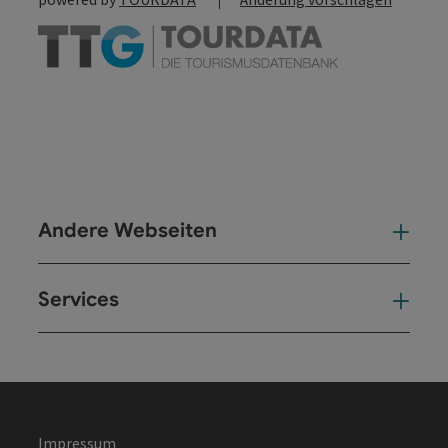
Andere Webseiten
And
Services
Ser
Impressum