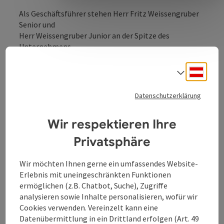
Als Geschäftsführer stehen Herr Fritz Weissengruber
Senior und
Herr Weissengruber Junior an der Spitze des
Unternehmens.
Unserer Hauptabsatzgebiete in Österreich &
Deuts
Sprach
Deutschland:
• Anstaltswäsche
Datenschutzerklärung
• Arbeitsbekleidung
• Konfektion
Wir respektieren Ihre
• Eigene Manipulation
Privatsphäre
• Großhandel
Wir möchten Ihnen gerne ein umfassendes Website-
Erlebnis mit uneingeschränkten Funktionen
ermöglichen (z.B. Chatbot, Suche), Zugriffe
analysieren sowie Inhalte personalisieren, wofür wir
Cookies verwenden. Vereinzelt kann eine
Kontakt
Datenübermittlung in ein Drittland erfolgen (Art. 49