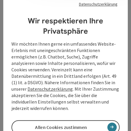
Datenschutzerklärung
Wir respektieren Ihre
Kontakt
Privatsphäre
Öffnungszeiten
Wir möchten Ihnen gerne ein umfassendes Website-
Erlebnis mit uneingeschränkten Funktionen
ermöglichen (z.B. Chatbot, Suche), Zugriffe
Anreise/Lage
analysieren sowie Inhalte personalisieren, wofür wir
Cookies verwenden. Vereinzelt kann eine
Datenübermittlung in ein Drittland erfolgen (Art. 49
Barrierefreiheit
(1) lit. a DSGVO). Nähere Informationen finden Sie in
unserer
Datenschutzerklärung
. Mit Ihrer Zustimmung
akzeptieren Sie die Cookies, die Sie über die
individuellen Einstellungen selbst verwalten und
jederzeit widerrufen können.
Beitrag merken
Beitrag drucken
zum Merkzettel
Allen Cookies zustimmen
In der Nähe