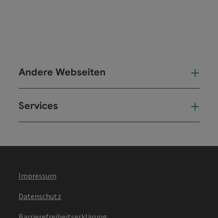
Andere Webseiten
And
Services
Ser
Impressum
Datenschutz
Barrierefreiheitserklärung