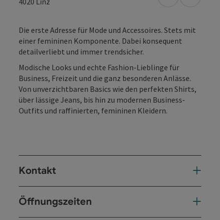
in Google Map
in Apple
4020
Linz
Die erste Adresse für Mode und Accessoires. Stets mit
einer femininen Komponente. Dabei konsequent
detailverliebt und immer trendsicher.
Modische Looks und echte Fashion-Lieblinge für
Business, Freizeit und die ganz besonderen Anlässe.
Von unverzichtbaren Basics wie den perfekten Shirts,
über lässige Jeans, bis hin zu modernen Business-
Outfits und raffinierten, femininen Kleidern.
Kontakt
Öffnungszeiten