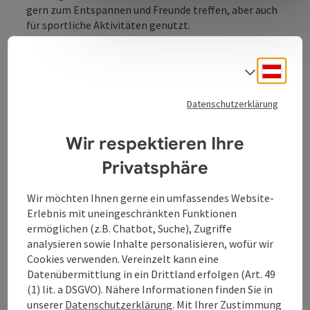
gern zum Entspannen und Freunde treffen, aber auch
für sportliche Aktivitäten genutzt.
Der Donaupark ist aber auch Kulturraum und
Deuts
beherbergt das Lentos Kunstmuseum, das
Sprach
Brucknerhaus und großformatige Plastiken des forum
metall. Regelmäßig finden hier Open-Air
Datenschutzerklärung
Veranstaltungen mit Blick auf die Donau statt.
Highlights dieser Veranstaltungen sind die Linzer
Wir respektieren Ihre
Klangwolken im Herbst!
Privatsphäre
Wir möchten Ihnen gerne ein umfassendes Website-
Erlebnis mit uneingeschränkten Funktionen
ermöglichen (z.B. Chatbot, Suche), Zugriffe
Kontakt
analysieren sowie Inhalte personalisieren, wofür wir
Cookies verwenden. Vereinzelt kann eine
Datenübermittlung in ein Drittland erfolgen (Art. 49
Öffnungszeiten
(1) lit. a DSGVO). Nähere Informationen finden Sie in
unserer
Datenschutzerklärung
. Mit Ihrer Zustimmung