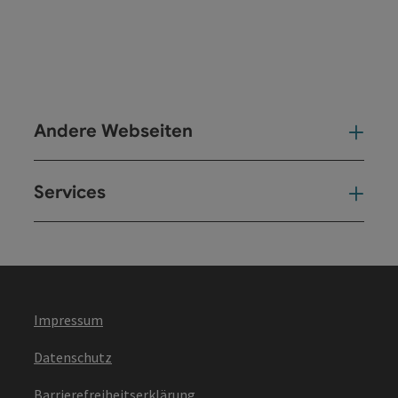
Andere Webseiten
And
Services
Ser
Impressum
Datenschutz
Barrierefreiheitserklärung